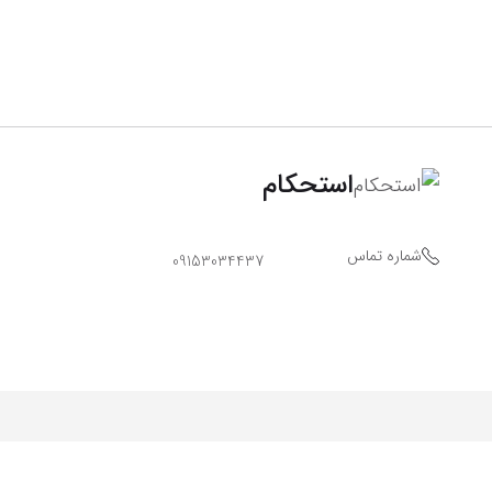
استحکام
شماره تماس
09153034437