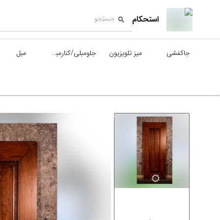
استحکام
جاکفشی
میز تلویزیون
جلومبلی/کنارمبلی
مبل