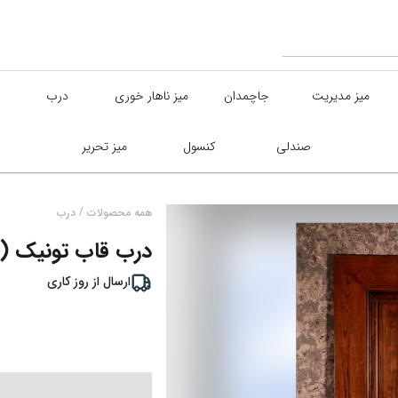
میز مدیریت
جاچمدان
میز ناهار خوری
درب
صندلی
کنسول
میز تحریر
/
همه محصولات
درب
درب قاب تونیک (
ارسال از
روز کاری