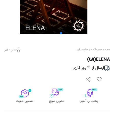
از
0
نفر
همه محصولات
/
جاچمدان
0
ELENA(النا)
ارسال از
21
روز کاری
پشتیبانی آنلاین
تحویل سریع
تضمین کیفیت